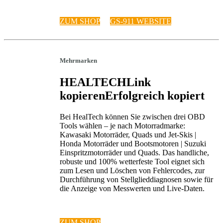
ZUM SHOP
GS-911 WEBSITE
Mehrmarken
HEALTECH
Link
kopieren
Erfolgreich kopiert
Bei HealTech können Sie zwischen drei OBD
Tools wählen – je nach Motorradmarke:
Kawasaki Motorräder, Quads und Jet-Skis |
Honda Motorräder und Bootsmotoren | Suzuki
Einspritzmotorräder und Quads. Das handliche,
robuste und 100% wetterfeste Tool eignet sich
zum Lesen und Löschen von Fehlercodes, zur
Durchführung von Stellglieddiagnosen sowie für
die Anzeige von Messwerten und Live-Daten.
ZUM SHOP